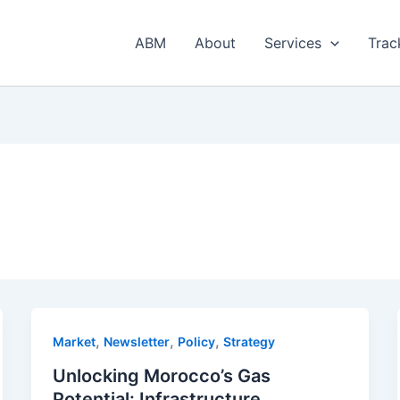
ABM
About
Services
Trac
,
,
,
Market
Newsletter
Policy
Strategy
Unlocking Morocco’s Gas
Potential: Infrastructure,