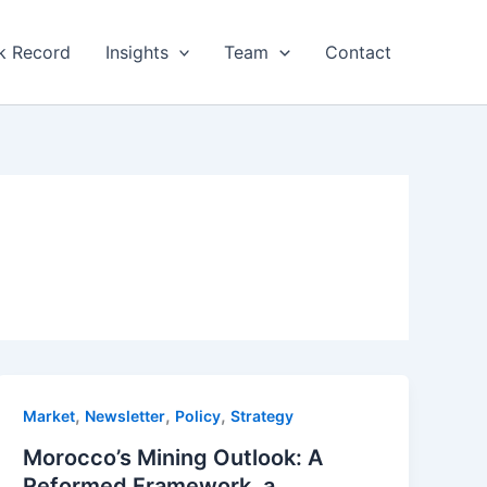
k Record
Insights
Team
Contact
,
,
,
Market
Newsletter
Policy
Strategy
Morocco’s Mining Outlook: A
Reformed Framework, a