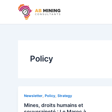
Skip
to
content
Policy
,
,
Newsletter
Policy
Strategy
Mines, droits humains et
souveraineté : Le Maroc à