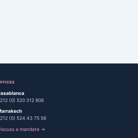
FFICES
asablanca
212 (0) 520 312 808
arrakech
212 (0) 524 43 75 56
iscuss a mandate →