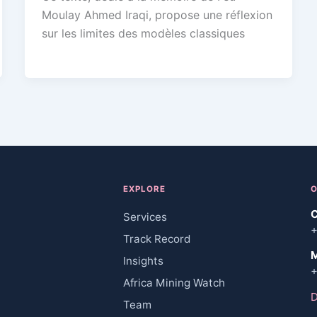
Moulay Ahmed Iraqi, propose une réflexion
sur les limites des modèles classiques
EXPLORE
O
C
Services
+
Track Record
M
Insights
+
Africa Mining Watch
D
Team