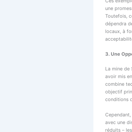
Ces exemples
une promess
Toutefois, 
dépendra de
locaux, à fo
acceptabilit
3. Une Oppo
La mine de 
avoir mis e
combine tec
objectif pri
conditions d
Cependant, 
avec une di
réduits – le