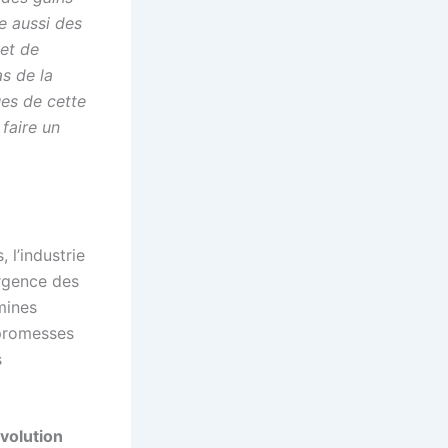
ve aussi des
 et de
s de la
ues de cette
 faire un
 l’industrie
ergence des
mines
 promesses
s
Évolution