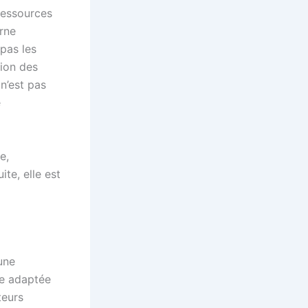
ressources
rne
 pas les
tion des
n’est pas
e
e,
te, elle est
une
ce adaptée
teurs