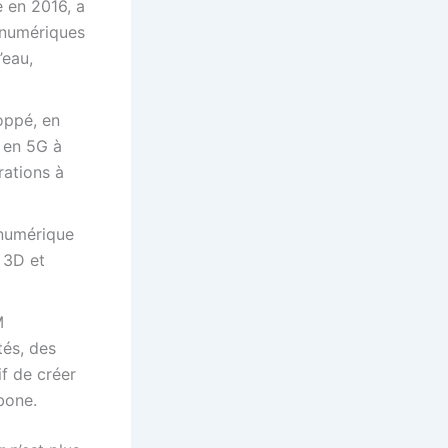
e en 2016, a
 numériques
’eau,
oppé, en
 en 5G à
rations à
numérique
 3D et
M
tés, des
f de créer
bone.