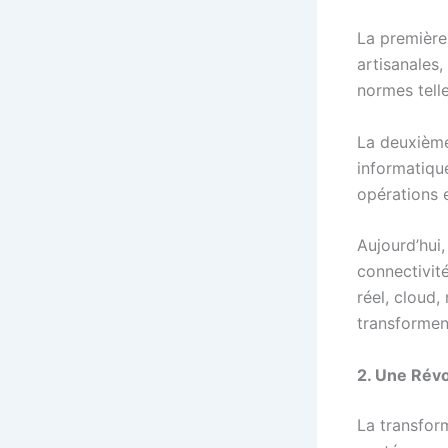
La première
artisanales,
normes tell
La deuxième 
informatique
opérations e
Aujourd’hui,
connectivité
réel, cloud
transformen
2. Une Révo
La transform