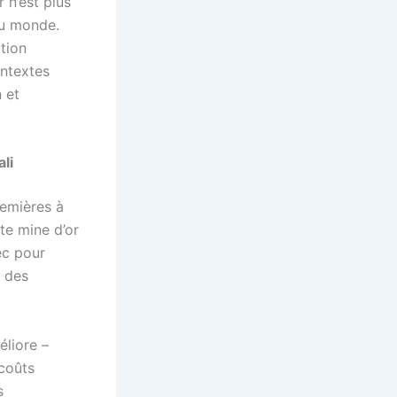
 n’est plus
du monde.
tion
ontextes
 et
li
remières à
te mine d’or
ec pour
n des
éliore –
coûts
s