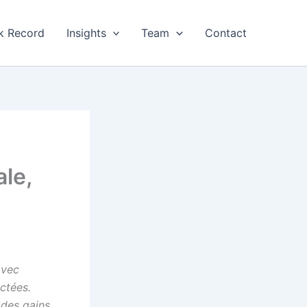
k Record
Insights
Team
Contact
ale,
avec
ctées.
 des gains