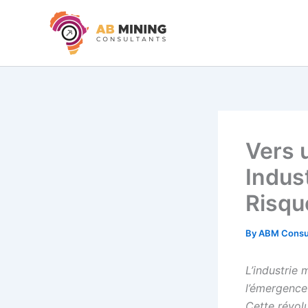
Skip
to
content
Vers 
Indust
Risqu
By
ABM Consu
L’industrie
l’émergence
Cette révol