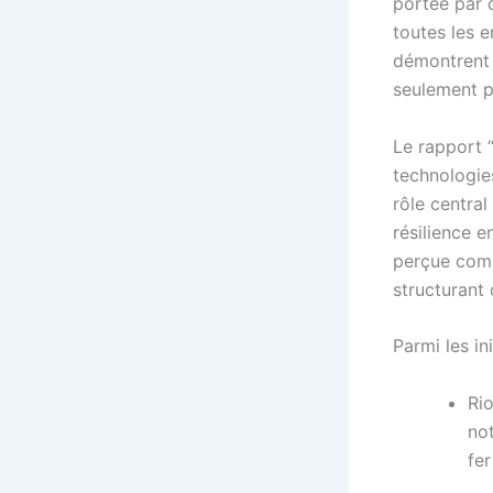
portée par 
toutes les 
démontrent 
seulement p
Le rapport 
technologies
rôle central
résilience e
perçue comm
structurant 
Parmi les in
Ri
no
fer