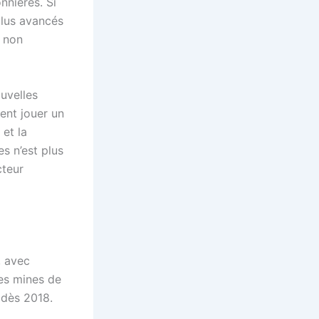
nnières. Si
plus avancés
t non
uvelles
ient jouer un
 et la
s n’est plus
cteur
, avec
es mines de
 dès 2018.