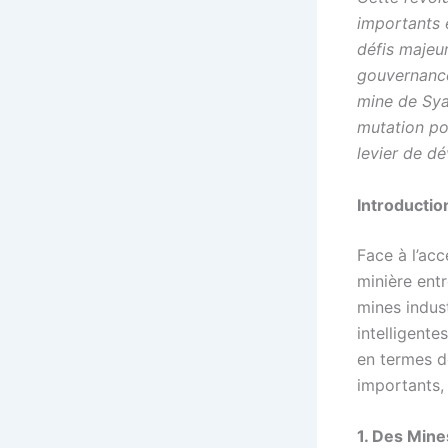
importants e
défis majeu
gouvernance
mine de Syam
mutation pou
levier de d
Introductio
Face à l’acc
minière ent
mines indust
intelligent
en termes d
importants,
1. Des Mine