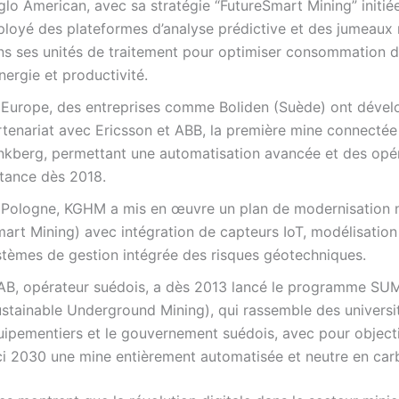
lo American, avec sa stratégie “FutureSmart Mining” initié
ployé des plateformes d’analyse prédictive et des jumeaux
ns ses unités de traitement pour optimiser consommation d
nergie et productivité.
 Europe, des entreprises comme Boliden (Suède) ont dével
rtenariat avec Ericsson et ABB, la première mine connectée
nkberg, permettant une automatisation avancée et des opé
stance dès 2018.
 Pologne, KGHM a mis en œuvre un plan de modernisation 
mart Mining) avec intégration de capteurs IoT, modélisation
stèmes de gestion intégrée des risques géotechniques.
AB, opérateur suédois, a dès 2013 lancé le programme SU
ustainable Underground Mining), qui rassemble des universi
uipementiers et le gouvernement suédois, avec pour objecti
ici 2030 une mine entièrement automatisée et neutre en car