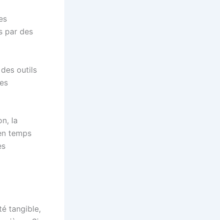
es
s par des
 des outils
des
n, la
 en temps
es
té tangible,