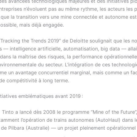
des avancées technologiques majeures et des initiatives pio
entreprises n’évoluent pas au même rythme, les acteurs les 
que la transition vers une mine connectée et autonome es
ossible, mais déjà engagée.
“Tracking the Trends 2019” de Deloitte soulignait que les no
 — intelligence artificielle, automatisation, big data — alla
 dans la maîtrise des risques, la performance opérationnelle
nvironnementale du secteur. L’intégration de ces technologie
e un avantage concurrentiel marginal, mais comme un fa
de compétitivité à long terme.
itiatives emblématiques avant 2019 :
o Tinto a lancé dès 2008 le programme “Mine of the Future”
tamment l’opération de trains autonomes (AutoHaul) dans l
 de Pilbara (Australie) — un projet pleinement opérationnel