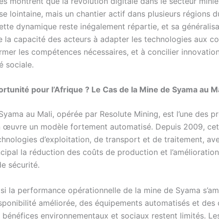
 montrent que la révolution digitale dans le secteur minier
e lointaine, mais un chantier actif dans plusieurs régions 
cette dynamique reste inégalement répartie, et sa généralisa
 la capacité des acteurs à adapter les technologies aux c
rmer les compétences nécessaires, et à concilier innovation
é sociale.
rtunité pour l’Afrique ? Le Cas de la Mine de Syama au Ma
Syama au Mali, opérée par Resolute Mining, est l’une des p
n œuvre un modèle fortement automatisé. Depuis 2009, cet
hnologies d’exploitation, de transport et de traitement, av
ncipal la réduction des coûts de production et l’amélioratio
e sécurité.
si la performance opérationnelle de la mine de Syama s’am
sponibilité améliorée, des équipements automatisés et des 
s bénéfices environnementaux et sociaux restent limités. Le