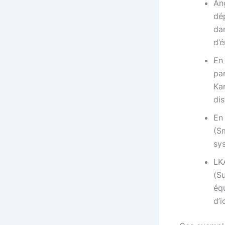
Ang
dé
da
d’é
En
pa
Ka
di
En
(S
sy
LK
(S
éq
d’